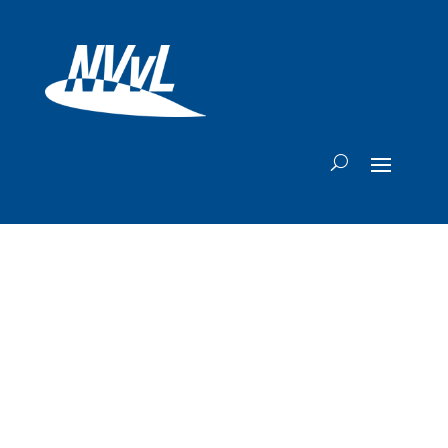
Boeing levert nu al
meer vliegtuigen
dan vorig jaar