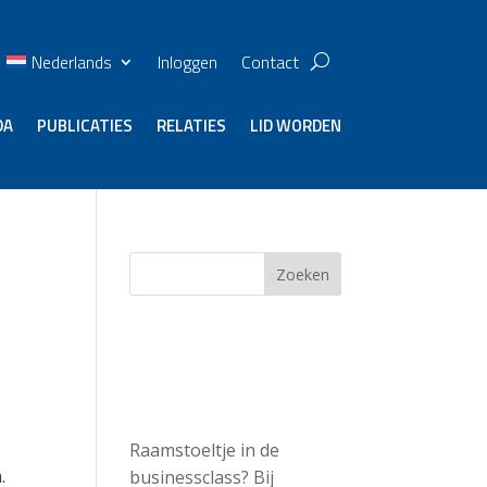
Nederlands
Inloggen
Contact
DA
PUBLICATIES
RELATIES
LID WORDEN
Zoeken
Recent
Posts
Raamstoeltje in de
.
businessclass? Bij