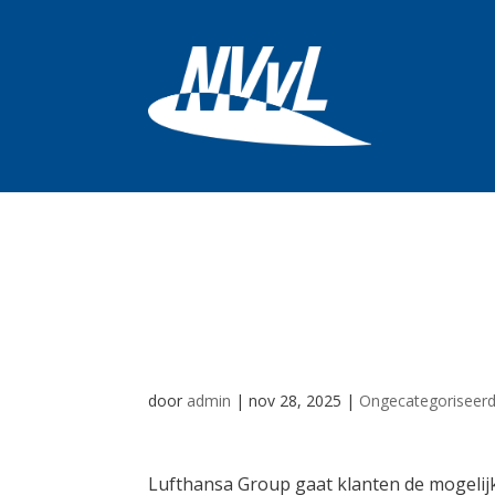
Bij Lufthansa Gr
later betalen
door
admin
|
nov 28, 2025
|
Ongecategoriseer
Lufthansa Group gaat klanten de mogelijk