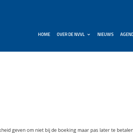
HOME
OVER DE NVVL
NIEUWS
AGEN
oup kun je nu boeken en
d
heid geven om niet bij de boeking maar pas later te betalen