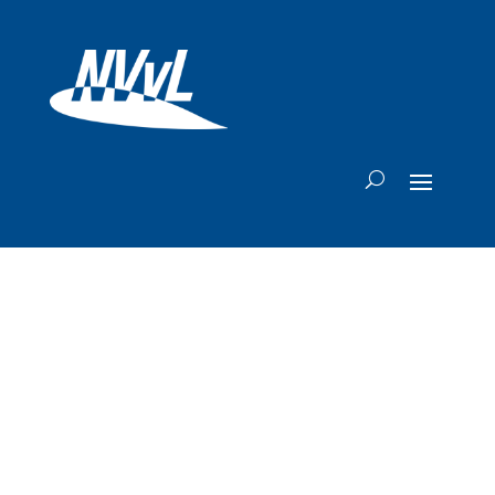
Airbus aan
vooravond van
grote doorbraak