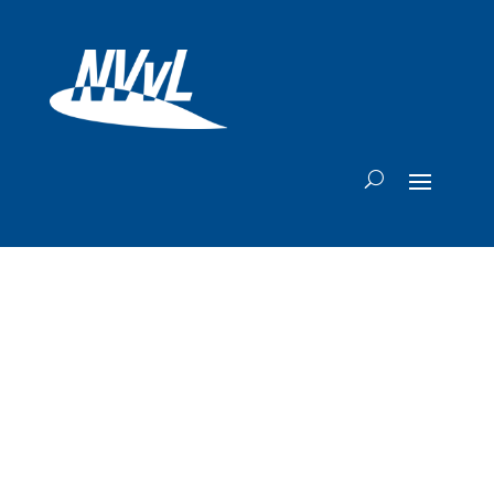
Air Asia houdt
voet bij stuk:
vlucht naar