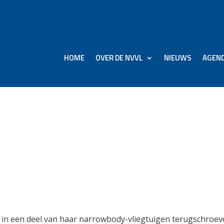
HOME
OVER DE NVVL
NIEUWS
AGEN
nt Business Class op dee
 en Airbus A320-vloot
d
it in een deel van haar narrowbody-vliegtuigen terugschroev