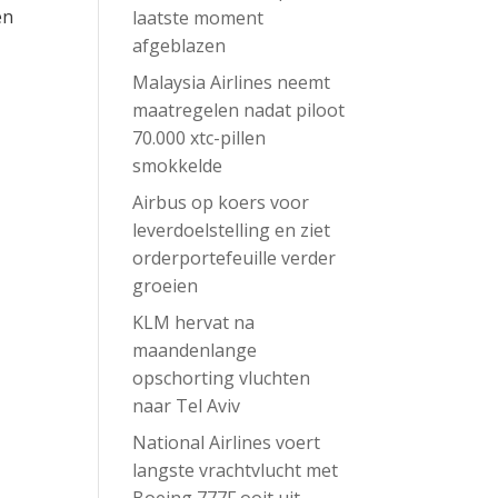
en
laatste moment
afgeblazen
Malaysia Airlines neemt
maatregelen nadat piloot
70.000 xtc-pillen
smokkelde
Airbus op koers voor
leverdoelstelling en ziet
orderportefeuille verder
groeien
KLM hervat na
maandenlange
opschorting vluchten
naar Tel Aviv
National Airlines voert
langste vrachtvlucht met
Boeing 777F ooit uit