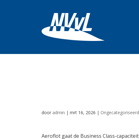
Aeroflot verklei
van Boeing 737-
door
admin
|
mrt 16, 2026
|
Ongecategoriseer
Aeroflot gaat de Business Class-capacite