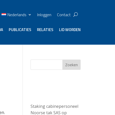
Nederlands
Inloggen
Contact
DA
PUBLICATIES
RELATIES
LID WORDEN
l
Zoeken
Recent
Posts
Staking cabinepersoneel
en.
Noorse tak SAS op