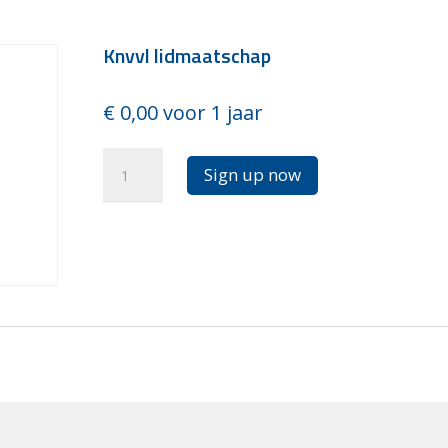
Knvvl lidmaatschap
€
0,00
voor 1 jaar
Knvvl
Sign up now
lidmaatschap
aantal