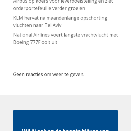
Airbus op koers voor leverdoelstelling en ziet
orderportefeuille verder groeien
KLM hervat na maandenlange opschorting
vluchten naar Tel Aviv
National Airlines voert langste vrachtvlucht met
Boeing 777F ooit uit
Recent Comments
Geen reacties om weer te geven.
Wil jij ook op de hoogte blijven van