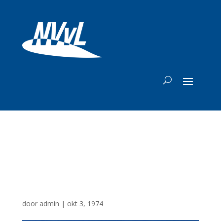
Verkeersleiding in
de luchtvaart
door
admin
|
okt 3, 1974