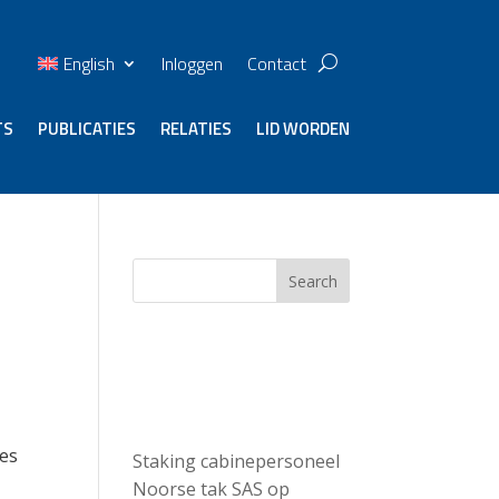
English
Inloggen
Contact
TS
PUBLICATIES
RELATIES
LID WORDEN
Search
Recent
Posts
mes
Staking cabinepersoneel
Noorse tak SAS op