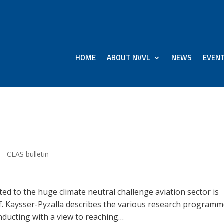
HOME
ABOUT NVVL
NEWS
EVEN
December 2023
s - CEAS bulletin
ed to the huge climate neutral challenge aviation sector is
Prof. Kaysser-Pyzalla describes the various research program
ducting with a view to reaching…