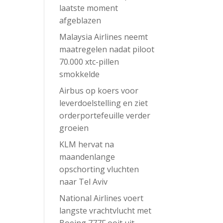
laatste moment
afgeblazen
Malaysia Airlines neemt
maatregelen nadat piloot
70.000 xtc-pillen
smokkelde
Airbus op koers voor
leverdoelstelling en ziet
orderportefeuille verder
groeien
KLM hervat na
maandenlange
opschorting vluchten
naar Tel Aviv
National Airlines voert
langste vrachtvlucht met
Boeing 777F ooit uit