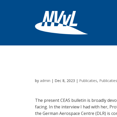
CEAS bulletin 
by
admin
|
Dec 8, 2023
|
Publicaties
,
Publicatie
The present CEAS bulletin is broadly devot
facing. In the interview I had with her, 
the German Aerospace Centre (DLR) is con