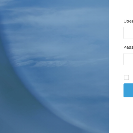
User
Pas