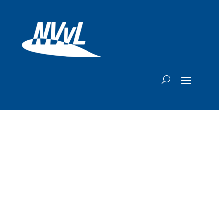
Trump zet streep
door plan om
passagiers te