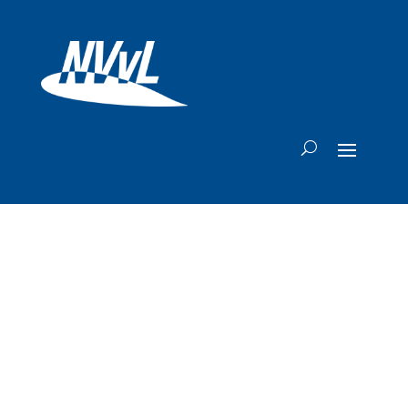
Thailand zet enige
vliegdekschip in
wegens noodweer