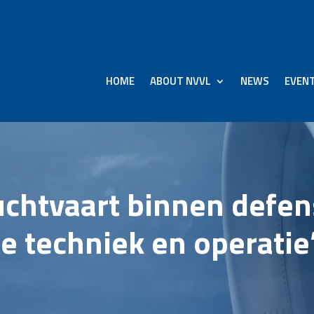
HOME
ABOUT NVVL
NEWS
EVEN
htvaart binnen defens
e techniek en operatie