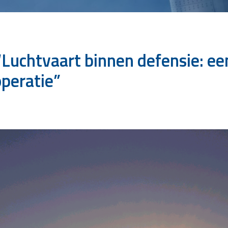
uchtvaart binnen defensie: een
operatie”