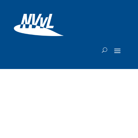
KLM-topvrouw
roept personeel op
om einde te