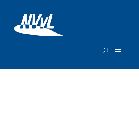
KLM serveert
passagiers
gefilterd zeewater