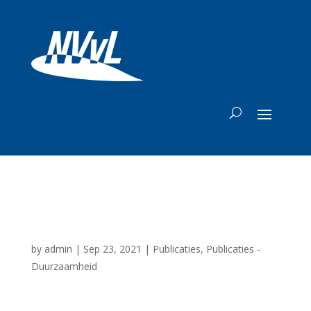
Airbus UK SAF
by
admin
|
Sep 23, 2021
|
Publicaties
,
Publicaties -
Duurzaamheid